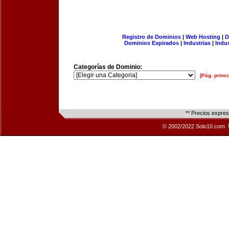
Registro de Dominios
|
Web Hosting
|
D
Dominios Expirados
|
Industrias
|
Indu
Categorías de Dominio:
[Pág. princi
** Precios expre
© 2002/2022 Solo10.com