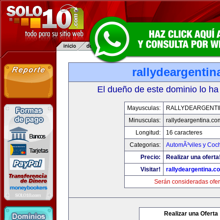
rallydeargenti
El dueño de este dominio lo ha
Mayusculas:
RALLYDEARGENTI
Minusculas:
rallydeargentina.co
Longitud:
16 caracteres
Categorias:
AutomÃ³viles y Coc
Precio:
Realizar una oferta
Visitar!
rallydeargentina.c
Serán consideradas ofer
Realizar una Oferta