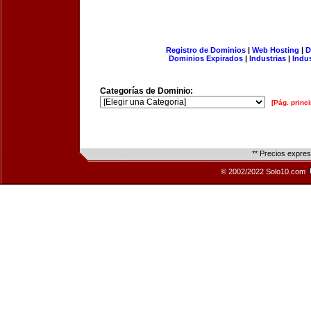
Registro de Dominios
|
Web Hosting
|
D
Dominios Expirados
|
Industrias
|
Indu
Categorías de Dominio:
[Pág. princi
** Precios expre
© 2002/2022 Solo10.com