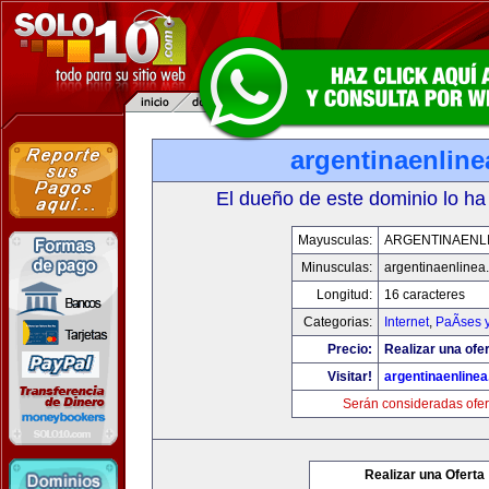
argentinaenlin
El dueño de este dominio lo ha
Mayusculas:
ARGENTINAENL
Minusculas:
argentinaenlinea
Longitud:
16 caracteres
Categorias:
Internet
,
PaÃ­ses 
Precio:
Realizar una ofer
Visitar!
argentinaenline
Serán consideradas ofer
Realizar una Oferta