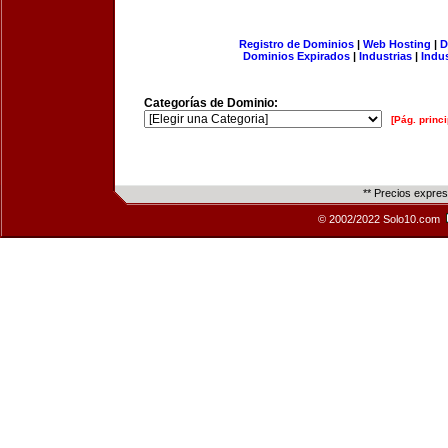
Registro de Dominios
|
Web Hosting
|
D
Dominios Expirados
|
Industrias
|
Indu
Categorías de Dominio:
[Pág. princi
** Precios expre
© 2002/2022 Solo10.com