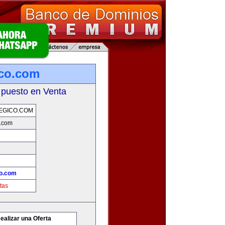
ico.com
 puesto en Venta
EGICO.COM
o.com
co.com
tas
ealizar una Oferta