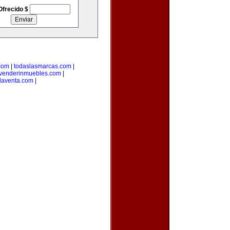
Ofrecido $
com
|
todaslasmarcas.com
|
venderinmuebles.com
|
laventa.com
|