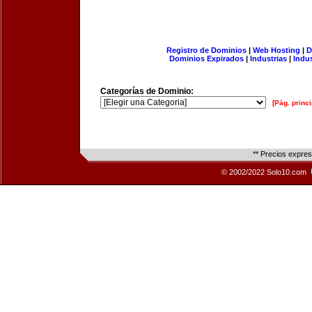
Registro de Dominios
|
Web Hosting
|
D
Dominios Expirados
|
Industrias
|
Indu
Categorías de Dominio:
[Pág. princi
** Precios expre
© 2002/2022 Solo10.com