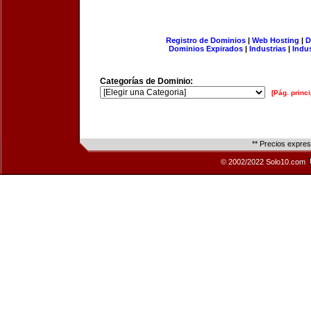
Registro de Dominios
|
Web Hosting
|
D
Dominios Expirados
|
Industrias
|
Indu
Categorías de Dominio:
[Pág. princi
** Precios expre
© 2002/2022 Solo10.com