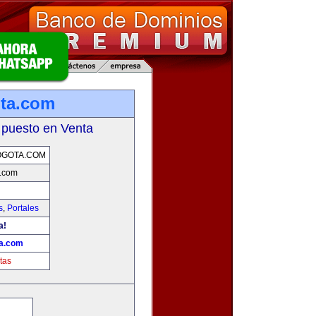
ota.com
 puesto en Venta
OGOTA.COM
a.com
s
,
Portales
a!
ta.com
tas