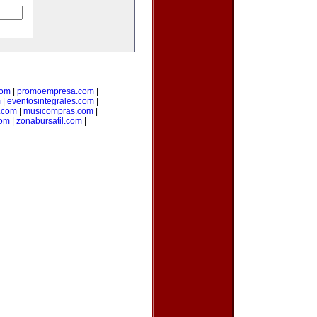
com
|
promoempresa.com
|
m
|
eventosintegrales.com
|
.com
|
musicompras.com
|
com
|
zonabursatil.com
|