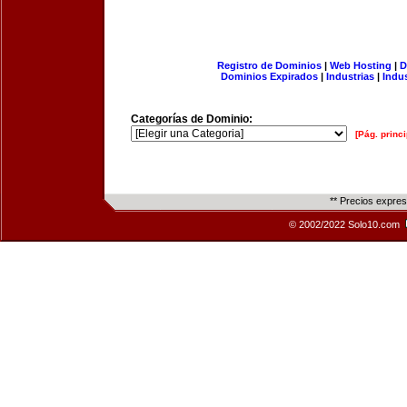
Registro de Dominios
|
Web Hosting
|
D
Dominios Expirados
|
Industrias
|
Indu
Categorías de Dominio:
[Pág. princi
** Precios expre
© 2002/2022 Solo10.com