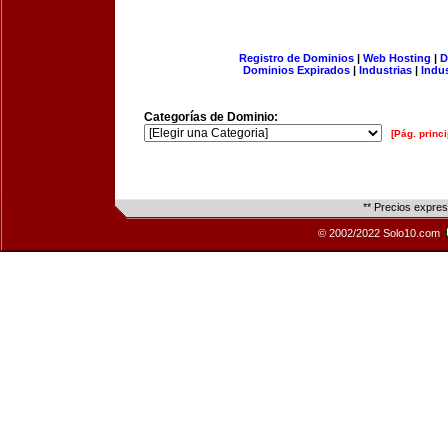
Registro de Dominios
|
Web Hosting
|
D
Dominios Expirados
|
Industrias
|
Indu
Categorías de Dominio:
[Pág. princi
** Precios expre
© 2002/2022 Solo10.com