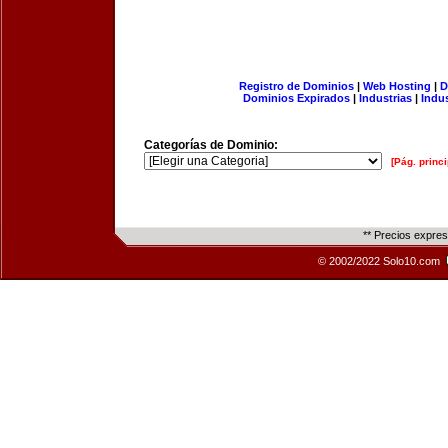
Registro de Dominios
|
Web Hosting
|
D
Dominios Expirados
|
Industrias
|
Indu
Categorías de Dominio:
[Pág. princi
** Precios expre
© 2002/2022 Solo10.com