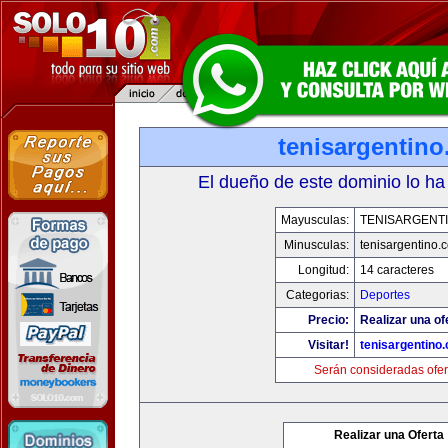
tenisargentin
El dueño de este dominio lo ha
Mayusculas:
TENISARGENT
Minusculas:
tenisargentino.
Longitud:
14 caracteres
Categorias:
Deportes
Precio:
Realizar una of
Visitar!
tenisargentino
Serán consideradas ofer
Realizar una Oferta