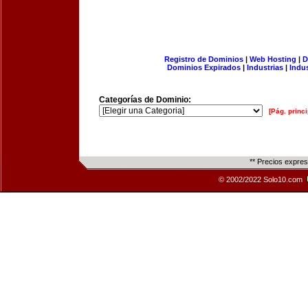
Registro de Dominios
|
Web Hosting
|
D
Dominios Expirados
|
Industrias
|
Indu
Categorías de Dominio:
[Pág. princi
** Precios expre
© 2002/2022 Solo10.com