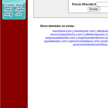
Precio Ofrecido $
Otros dominios en venta:
mochilear.com
|
monetizare.com
|
ofertas
anunciospuertorico.com
|
cafedemaquina.c
empresadefamilia.com
|
empresasdeinternet.c
guiadewebs.com
|
opinionciudadana.com
|
posi
posicionamientocolombia