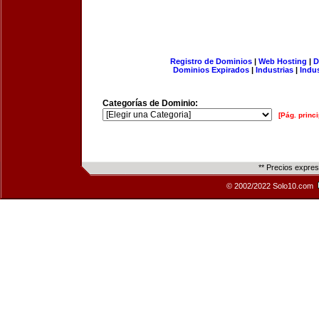
Registro de Dominios
|
Web Hosting
|
D
Dominios Expirados
|
Industrias
|
Indu
Categorías de Dominio:
[Pág. princi
** Precios expre
© 2002/2022 Solo10.com