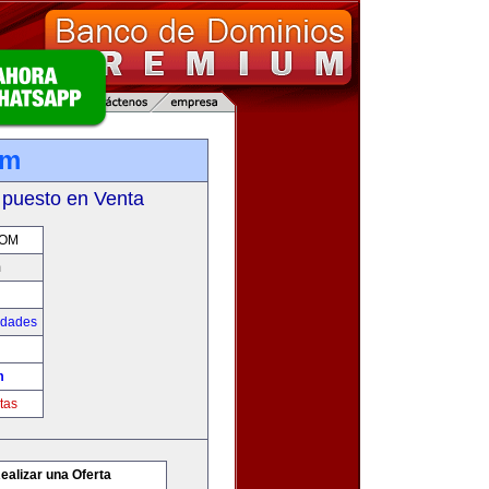
om
 puesto en Venta
COM
m
udades
m
tas
ealizar una Oferta