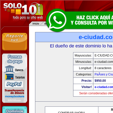
e-ciudad.c
El dueño de este dominio lo ha
Mayusculas:
E-CIUDAD.
Minusculas:
e-ciudad.co
Longitud:
8 caracteres
Categorias:
PaÃ­ses y Ci
Precio:
$950.00
Visitar!
e-ciudad.co
Serán consideradas ofer
R