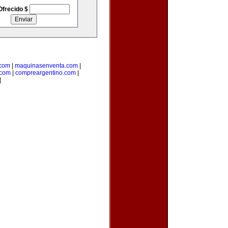
Ofrecido $
.com
|
maquinasenventa.com
|
.com
|
compreargentino.com
|
|