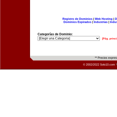
Registro de Dominios
|
Web Hosting
|
D
Dominios Expirados
|
Industrias
|
Indu
Categorías de Dominio:
[Pág. princi
** Precios expre
© 2002/2022 Solo10.com