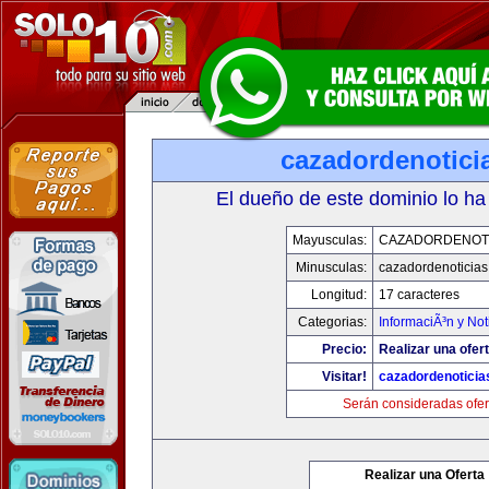
cazadordenotici
El dueño de este dominio lo ha
Mayusculas:
CAZADORDENOTI
Minusculas:
cazadordenoticia
Longitud:
17 caracteres
Categorias:
InformaciÃ³n y Not
Precio:
Realizar una ofert
Visitar!
cazadordenotici
Serán consideradas ofer
Realizar una Oferta