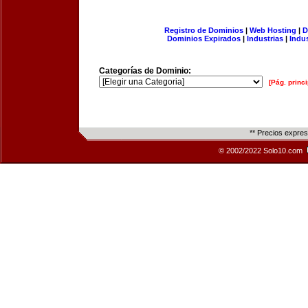
Registro de Dominios
|
Web Hosting
|
D
Dominios Expirados
|
Industrias
|
Indu
Categorías de Dominio:
[Pág. princi
** Precios expre
© 2002/2022 Solo10.com