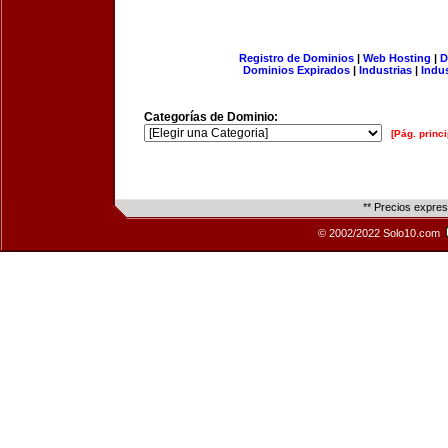
Registro de Dominios
|
Web Hosting
|
D
Dominios Expirados
|
Industrias
|
Indu
Categorías de Dominio:
[Pág. princi
** Precios expre
© 2002/2022 Solo10.com