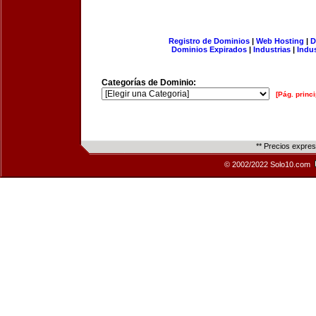
Registro de Dominios
|
Web Hosting
|
D
Dominios Expirados
|
Industrias
|
Indu
Categorías de Dominio:
[Pág. princi
** Precios expre
© 2002/2022 Solo10.com