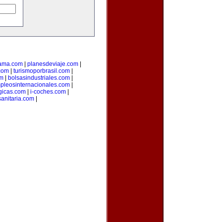
ama.com
|
planesdeviaje.com
|
.com
|
turismoporbrasil.com
|
om
|
bolsasindustriales.com
|
pleosinternacionales.com
|
gicas.com
|
i-coches.com
|
sanitaria.com
|