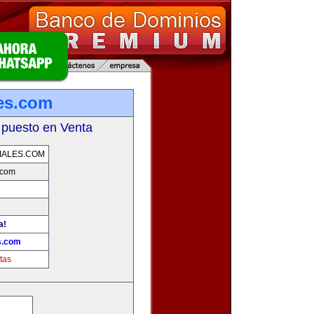
les.com
 puesto en Venta
IALES.COM
.com
a!
s.com
tas