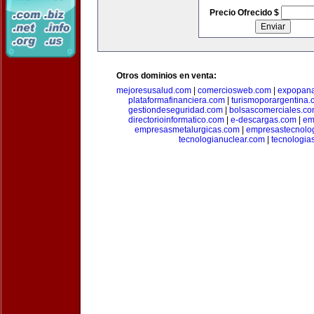
Precio Ofrecido $
Otros dominios en venta:
mejoresusalud.com
|
comerciosweb.com
|
expopan
plataformafinanciera.com
|
turismoporargentina
gestiondeseguridad.com
|
bolsascomerciales.c
directorioinformatico.com
|
e-descargas.com
|
em
empresasmetalurgicas.com
|
empresastecnolo
tecnologianuclear.com
|
tecnologia