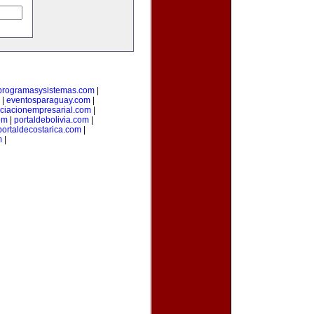
programasysistemas.com
|
|
eventosparaguay.com
|
ciacionempresarial.com
|
om
|
portaldebolivia.com
|
portaldecostarica.com
|
m
|