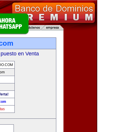
.com
 puesto en Venta
DO.COM
com
ferta!
.com
tas