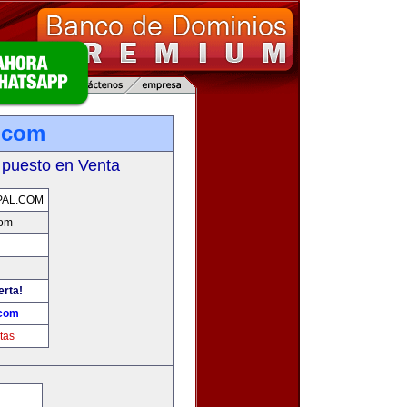
.com
 puesto en Venta
PAL.COM
com
erta!
.com
tas