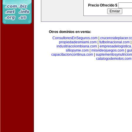
Precio Ofrecido $
Otros dominios en venta:
ConsultoresEnSeguros.com
|
crucerosdeplacer.c
propiedadesmiami.com
|
futbolnacional.com
industriacolombiana.com
|
empresadelogistica
sitiopyme.com
|
misvideojuegos.com
|
gu
capacitacioncontinua.com
|
suplementosynutricio
catalogodemotos.com