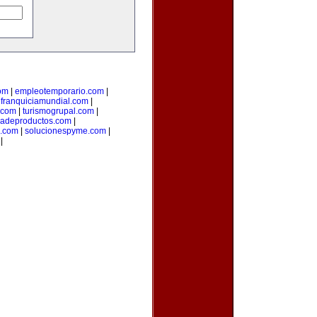
om
|
empleotemporario.com
|
|
franquiciamundial.com
|
.com
|
turismogrupal.com
|
iadeproductos.com
|
n.com
|
solucionespyme.com
|
|