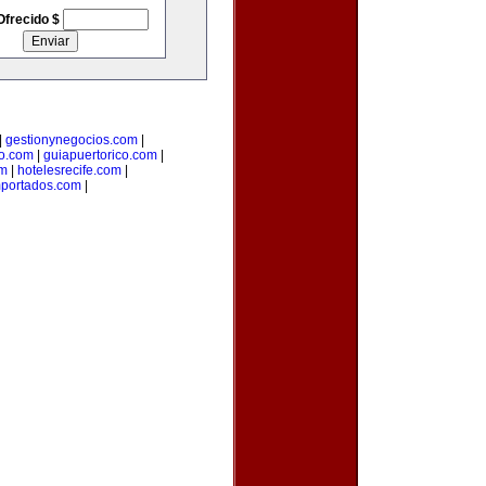
Ofrecido $
|
gestionynegocios.com
|
o.com
|
guiapuertorico.com
|
om
|
hotelesrecife.com
|
mportados.com
|