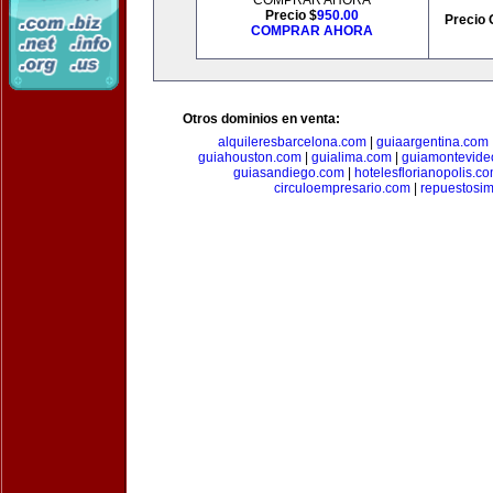
COMPRAR AHORA
Precio $
950.00
Precio 
COMPRAR AHORA
Otros dominios en venta:
alquileresbarcelona.com
|
guiaargentina.com
guiahouston.com
|
guialima.com
|
guiamontevide
guiasandiego.com
|
hotelesflorianopolis.c
circuloempresario.com
|
repuestosi