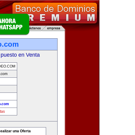
o.com
 puesto en Venta
DEO.COM
.com
o.com
tas
ealizar una Oferta