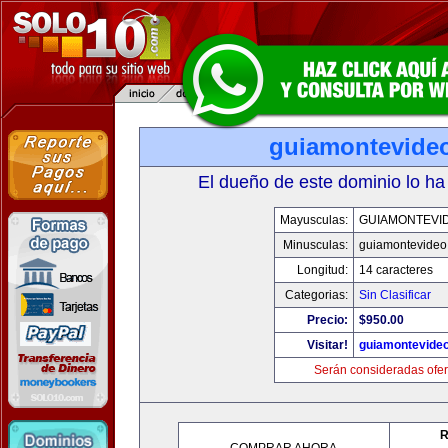
guiamontevide
El dueño de este dominio lo ha
Mayusculas:
GUIAMONTEVI
Minusculas:
guiamontevideo
Longitud:
14 caracteres
Categorias:
Sin Clasificar
Precio:
$950.00
Visitar!
guiamontevide
Serán consideradas ofer
R