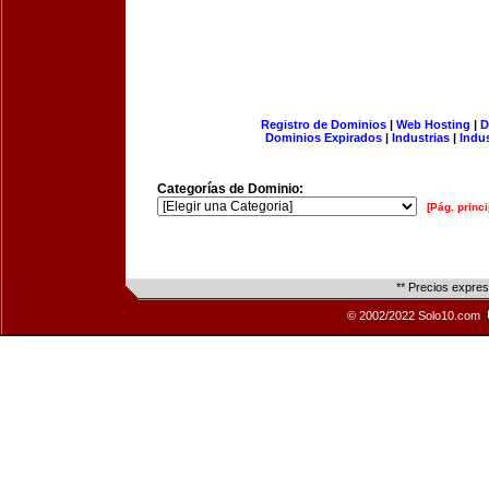
Registro de Dominios
|
Web Hosting
|
D
Dominios Expirados
|
Industrias
|
Indu
Categorías de Dominio:
[Pág. princi
** Precios expre
© 2002/2022 Solo10.com