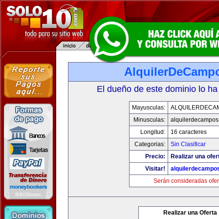
AlquilerDeCamp
El dueño de este dominio lo ha
Mayusculas:
ALQUILERDECA
Minusculas:
alquilerdecampos
Longitud:
16 caracteres
Categorias:
Sin Clasificar
Precio:
Realizar una ofer
Visitar!
alquilerdecampo
Serán consideradas ofer
Realizar una Oferta