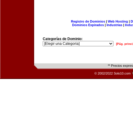
Registro de Dominios
|
Web Hosting
|
D
Dominios Expirados
|
Industrias
|
Indu
Categorías de Dominio:
[Pág. princi
** Precios expre
© 2002/2022 Solo10.com