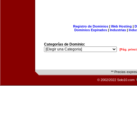
Registro de Dominios
|
Web Hosting
|
D
Dominios Expirados
|
Industrias
|
Indu
Categorías de Dominio:
[Pág. princi
** Precios expre
© 2002/2022 Solo10.com