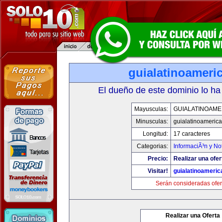
guialatinoameri
El dueño de este dominio lo ha
Mayusculas:
GUIALATINOAME
Minusculas:
guialatinoameric
Longitud:
17 caracteres
Categorias:
InformaciÃ³n y Not
Precio:
Realizar una ofer
Visitar!
guialatinoameri
Serán consideradas ofer
Realizar una Oferta