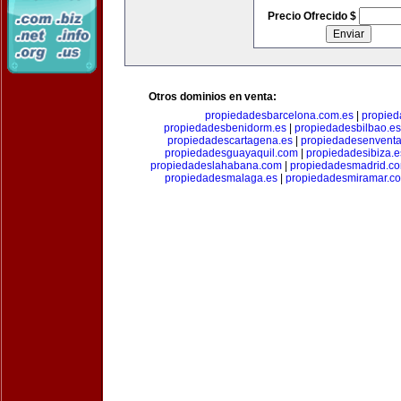
Precio Ofrecido $
Otros dominios en venta:
propiedadesbarcelona.com.es
|
propied
propiedadesbenidorm.es
|
propiedadesbilbao.es
propiedadescartagena.es
|
propiedadesenventa
propiedadesguayaquil.com
|
propiedadesibiza.e
propiedadeslahabana.com
|
propiedadesmadrid.co
propiedadesmalaga.es
|
propiedadesmiramar.c