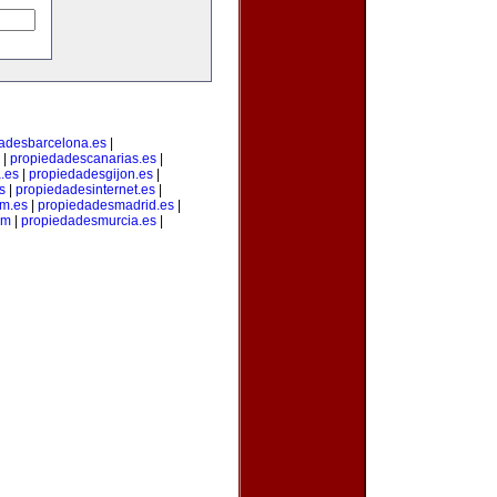
adesbarcelona.es
|
|
propiedadescanarias.es
|
.es
|
propiedadesgijon.es
|
s
|
propiedadesinternet.es
|
m.es
|
propiedadesmadrid.es
|
om
|
propiedadesmurcia.es
|