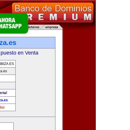
za.es
 puesto en Venta
BIZA.ES
za.es
erta!
za.es
tas