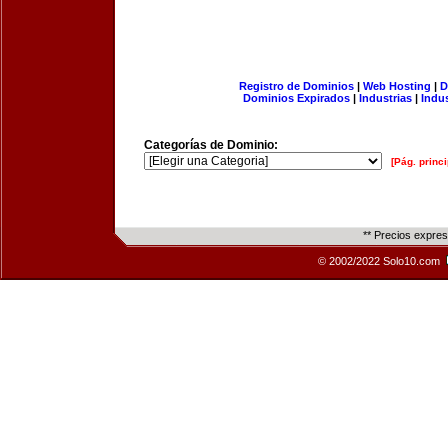
Registro de Dominios
|
Web Hosting
|
D
Dominios Expirados
|
Industrias
|
Indu
Categorías de Dominio:
[Pág. princi
** Precios expre
© 2002/2022 Solo10.com