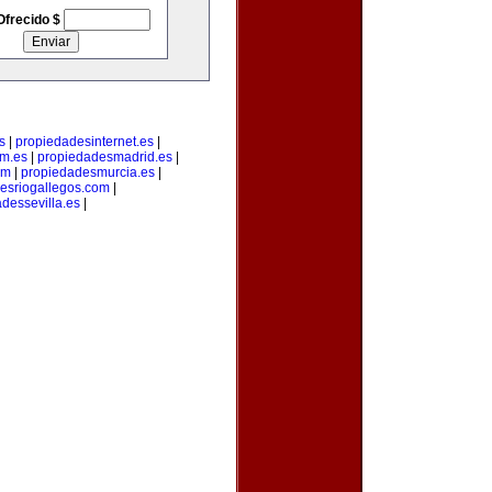
Ofrecido $
s
|
propiedadesinternet.es
|
m.es
|
propiedadesmadrid.es
|
om
|
propiedadesmurcia.es
|
esriogallegos.com
|
dessevilla.es
|