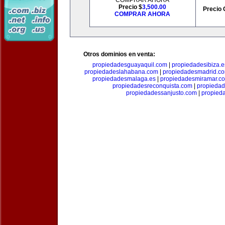
COMPRAR AHORA
Precio $
3,500.00
Precio 
COMPRAR AHORA
Otros dominios en venta:
propiedadesguayaquil.com
|
propiedadesibiza.e
propiedadeslahabana.com
|
propiedadesmadrid.co
propiedadesmalaga.es
|
propiedadesmiramar.c
propiedadesreconquista.com
|
propiedad
propiedadessanjusto.com
|
propieda